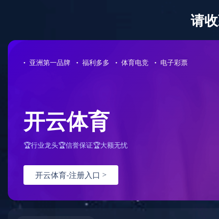
米兰体育APP
乘车查询
米兰体育中国官方网站 - AC Milan S