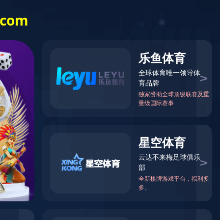
运营公告
轨道风采
乘客版
官宣版