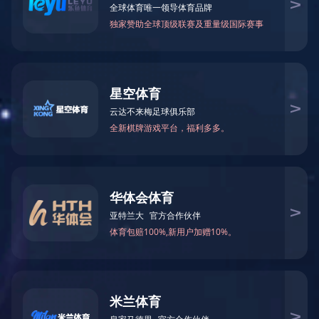
运营公告
运营公告
运营公告
运营贴士