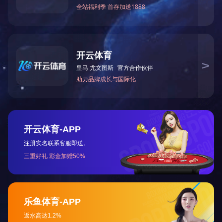
上一篇：
轨道交通2号线