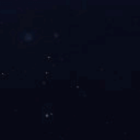
乘车查询
Copyright 2020 ·版权所有 米兰体育中国官方网站 - AC Milan Sport
建议使用1920*1080以上的屏幕分辨率和6.0以上版本的IE来访问