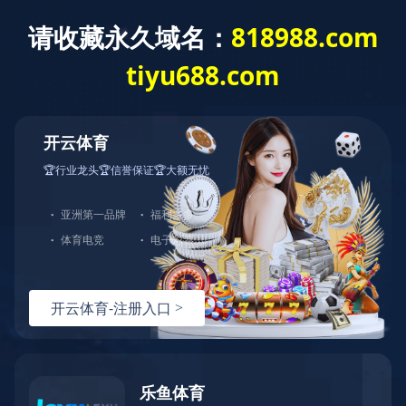
米兰体育APP
乘车查询
米兰体育中国官方网站 - AC Milan Sports