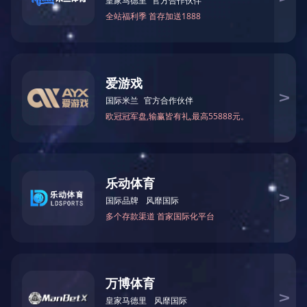
时刻表
一卡通
公交